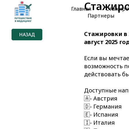
Стажиро
Главная
Стажиро
Партнеры
Стажировки в 
НАЗАД
август 2025 го
Если вы мечтае
возможность по
действовать бы
Доступные нап
🇦- Австрия
🇩- Германия
🇪- Испания
🇮- Италия