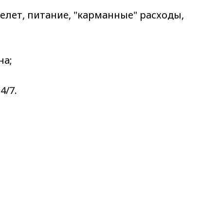
лет, питание, "карманные" расходы,
на;
4/7.